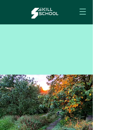
< Back
Środa
Podstawy
28.09