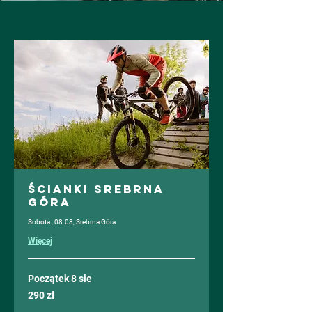
Ścianki Srebrna
Góra
Sobota , 08.08, Srebrna Góra
Więcej
Początek 8 sie
290
290 zł
złotych
polskich