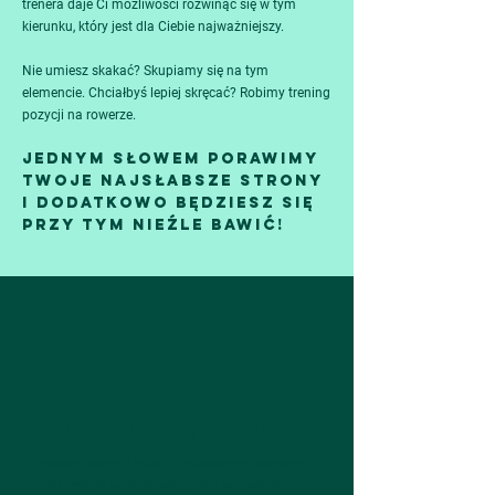
trenera daje Ci możliwości rozwinąć się w tym
kierunku, który jest dla Ciebie najważniejszy.
Nie umiesz skakać? Skupiamy się na tym
elemencie.
Chciałbyś lepiej skręcać? Robimy trening
pozycji na rowerze.
Jednym słowem porawimy
Twoje najsłabsze strony
i dodatkowo będziesz się
przy tym nieźle bawić!
NOWE UMIEJĘTNOŚCI
Podczas naszych szkoleń wyjazdowych poznasz
wiele nowych umiejętności, które bezpośrednio