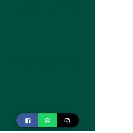
wykorzystasz na trasach. To idealny moment, aby
w formie przejazdowej przegnać swoje demony.
PEŁNE SKUPIENIE
Skupienie wyłącznie na doskonaleniu jazdy i stałe
wsparcie trenera pozwolą Ci nie tylko szybciej
przyswajać nową wiedzę, lecz również od razu
wprowadzać ją w życie. Taka formuła treningu da Ci
realną przewagę i pewność siebie w trakcie jazdy.
WSPARCIE
Możesz na nas liczyć! Jesteśmy wsparciem i
podporą zarówno w formie treningowej, jak i w
rozmowie o doborze sprzętu i sposobach
odżywiania. Doradzimy jak się ubrać i jaką
protekcję wybrać. Jesteśmy tu dla Ciebie!