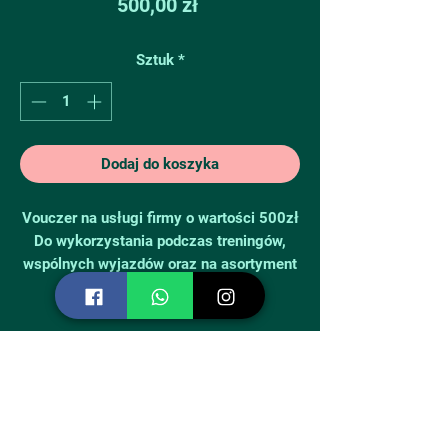
Cena
500,00 zł
Sztuk
*
Dodaj do koszyka
Vouczer na usługi firmy o wartości 500zł
Do wykorzystania podczas treningów,
wspólnych wyjazdów oraz na asortyment
dostępny w sklepie
Informacje
Karta ważna jest przez cały okres jej
Wysyłka
działania i można ją dzielić na
poszczególne produkty.