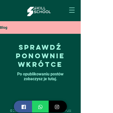
Blog
Sprawdź
ponownie
wkrótce
Po opublikowaniu postów
zobaczysz je tutaj.
©2026 by SkillSchool MTB and Michał Putz